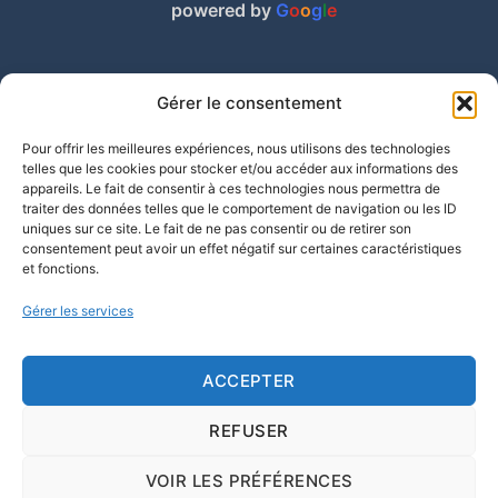
powered by
G
o
o
g
l
e
Gérer le consentement
Pour offrir les meilleures expériences, nous utilisons des technologies
telles que les cookies pour stocker et/ou accéder aux informations des
appareils. Le fait de consentir à ces technologies nous permettra de
traiter des données telles que le comportement de navigation ou les ID
uniques sur ce site. Le fait de ne pas consentir ou de retirer son
consentement peut avoir un effet négatif sur certaines caractéristiques
et fonctions.
Gérer les services
ACCEPTER
REFUSER
VOIR LES PRÉFÉRENCES
CQBox 2026 -
Conditions Générales / Algemene voorwaarden