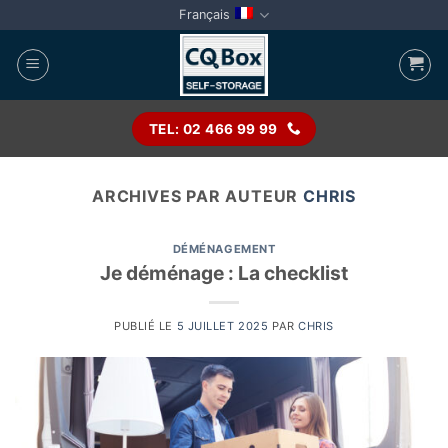
Passer
Français
au
contenu
TEL: 02 466 99 99
ARCHIVES PAR AUTEUR
CHRIS
DÉMÉNAGEMENT
Je déménage : La checklist
PUBLIÉ LE
5 JUILLET 2025
PAR
CHRIS