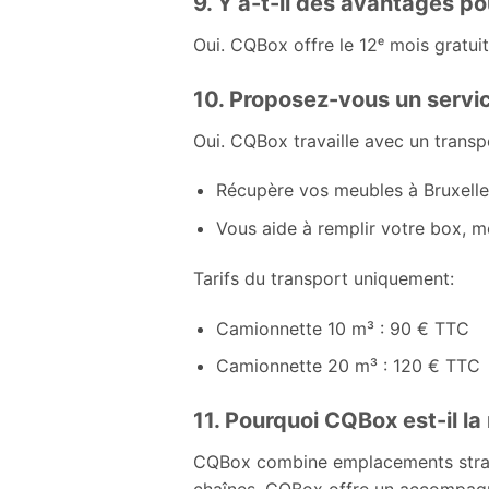
9. Y a-t-il des avantages pou
Oui. CQBox offre le 12ᵉ mois gratuit
10. Proposez-vous un servic
Oui. CQBox travaille avec un transpo
Récupère vos meubles à Bruxelle
Vous aide à remplir votre box, m
Tarifs du transport uniquement:
Camionnette 10 m³ : 90 € TTC
Camionnette 20 m³ : 120 € TTC
11. Pourquoi CQBox est-il la
CQBox combine emplacements stratégi
chaînes, CQBox offre un accompagn