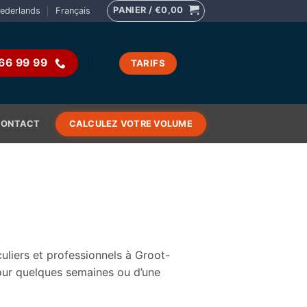
PANIER /
€
0,00
ederlands
Français
66 99 99
TARIFS
CONTACT
CALCULEZ VOTRE VOLUME
uliers et professionnels à Groot-
our quelques semaines ou d’une