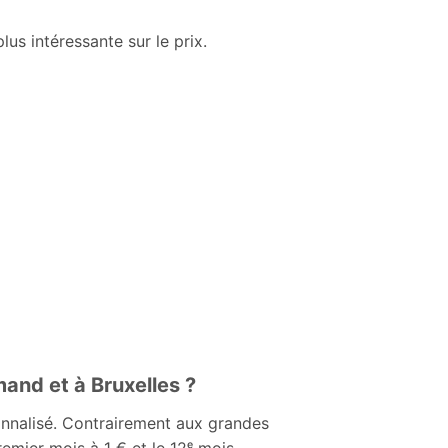
lus intéressante sur le prix.
mand et à Bruxelles ?
onnalisé. Contrairement aux grandes
ier mois à 1 € et le 12ᵉ mois