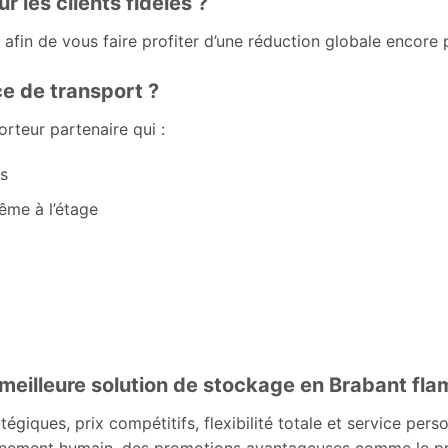
r les clients fidèles ?
 afin de vous faire profiter d’une réduction globale encore p
e de transport ?
rteur partenaire qui :
s
ême à l’étage
 meilleure solution de stockage en Brabant fla
ques, prix compétitifs, flexibilité totale et service pers
ement humain, des promotions avantageuses comme le prem