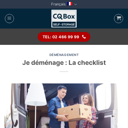
Passer
Français
au
contenu
TEL: 02 466 99 99
DÉMÉNAGEMENT
Je déménage : La checklist