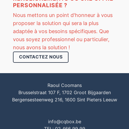
PERSONNALISÉE ?
Nous mettons un point d'honneur à vous
proposer la solution qui sera la plus
adaptée à vos besoins spécifiques. Que
vous soyez professionnel ou particulier,
nous avons la solution !
CONTACTEZ NOUS
Raoul Coomans
Brusselstraat 107 F, 1702 Groot Bijgaarden
Bergensesteenweg 216, 1600 Sint Pieters Leeuw
info@cqbox.be
TEL: 02 466 99 99